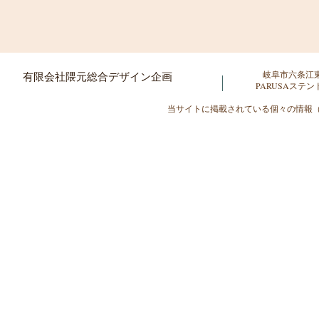
岐阜市六条江東2-
​有限会社隈元総合デザイン企画
​PARUSAステ
当サイトに掲載されている個々の情報