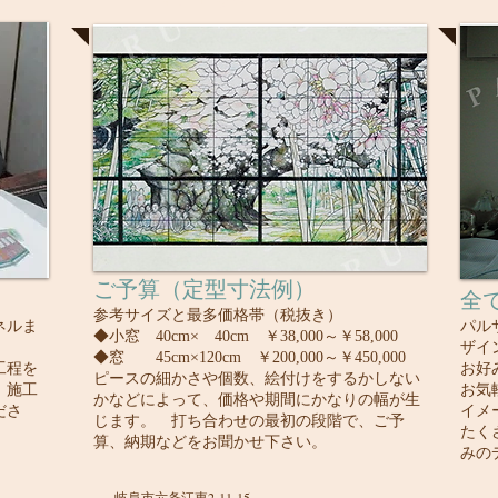
ご予算
（定型寸法例）
全
参考サイズと最多価格帯（税抜き）
ネルま
パル
◆小窓 40cm× 40cm ￥38,000～￥58,000
ザイ
◆窓 45cm×120cm ￥200,000～￥450,000
工程を
お好
ピースの細かさや個数、絵付けをするかしない
、施工
​お
かなどによって、価格や期間にかなりの幅が生
ださ
イメ
じます。 打ち合わせの最初の段階で、ご予
​た
算、納期などをお聞かせ下さい。
みの
岐阜市六条江東2-11-15